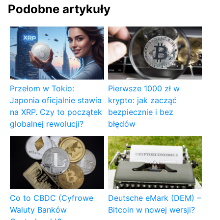
Podobne artykuły
Przełom w Tokio:
Pierwsze 1000 zł w
Japonia oficjalnie stawia
krypto: jak zacząć
na XRP. Czy to początek
bezpiecznie i bez
globalnej rewolucji?
błędów
Co to CBDC (Cyfrowe
Deutsche eMark (DEM) –
Waluty Banków
Bitcoin w nowej wersji?