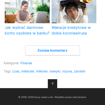
Jak wybrać darmowe
Wakacje kredytowe w
konto osobiste w banku?
dobie koronawirusa
Zostaw komentarz
Kategorie:
Finanse
Tagi:
czas
,
miliarder
,
milioner
,
nawyki
,
rutyna
,
zarobki
↑
© 2005-2026 Kursy-walut.com. Wszelkie prawa zastrzeżone.