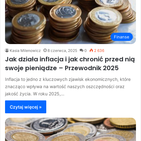
Finanse
Kasia Milenowicz
8 czerwca, 2025
0
2 636
Jak działa inflacja i jak chronić przed nią
swoje pieniądze – Przewodnik 2025
Inflacja to jedno z kluczowych zjawisk ekonomicznych, które
znacząco wpływa na wartość naszych oszczędności oraz
jakość życia. W roku 2025,…
Czytaj więcej »