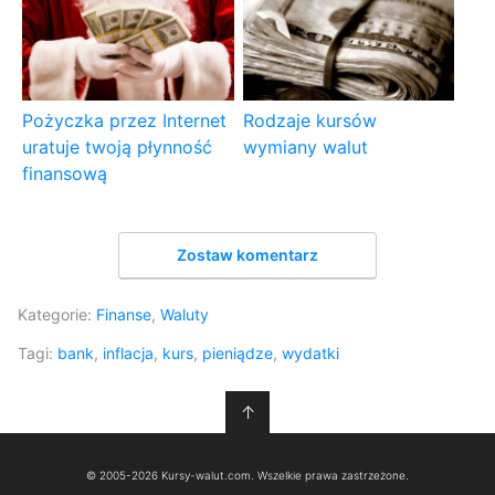
Pożyczka przez Internet
Rodzaje kursów
uratuje twoją płynność
wymiany walut
finansową
Zostaw komentarz
Kategorie:
Finanse
,
Waluty
Tagi:
bank
,
inflacja
,
kurs
,
pieniądze
,
wydatki
↑
© 2005-2026 Kursy-walut.com. Wszelkie prawa zastrzeżone.