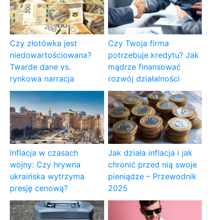
Czy złotówka jest
Czy Twoja firma
niedowartościowana?
potrzebuje kredytu? Jak
Twarde dane vs.
mądrze finansować
rynkowa narracja
rozwój działalności
Inflacja w czasach
Jak działa inflacja i jak
wojny: Czy hrywna
chronić przed nią swoje
ukraińska wytrzyma
pieniądze – Przewodnik
presję cenową?
2025