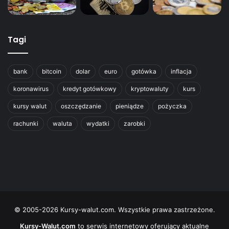
Tagi
bank
bitcoin
dolar
euro
gotówka
inflacja
koronawirus
kredyt gotówkowy
kryptowaluty
kurs
kursy walut
oszczędzanie
pieniądze
pożyczka
rachunki
waluta
wydatki
zarobki
© 2005-2026 Kursy-walut.com. Wszystkie prawa zastrzeżone.
Kursy-Walut.com
to serwis internetowy oferujący aktualne