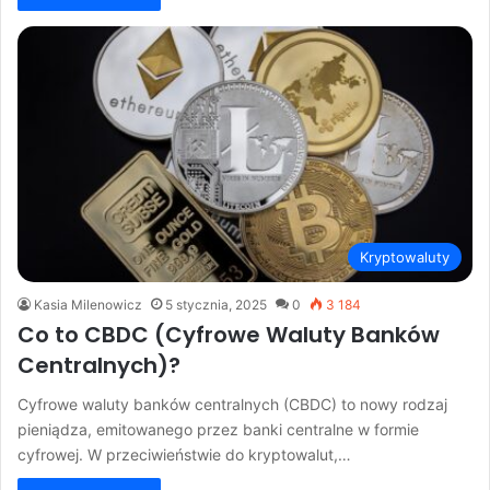
Kryptowaluty
Kasia Milenowicz
5 stycznia, 2025
0
3 184
Co to CBDC (Cyfrowe Waluty Banków
Centralnych)?
Cyfrowe waluty banków centralnych (CBDC) to nowy rodzaj
pieniądza, emitowanego przez banki centralne w formie
cyfrowej. W przeciwieństwie do kryptowalut,…