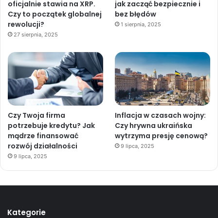
oficjalnie stawia na XRP.
jak zacząć bezpiecznie i
Czy to początek globalnej
bez błędów
rewolucji?
1 sierpnia, 2025
27 sierpnia, 2025
Czy Twoja firma
Inflacja w czasach wojny:
potrzebuje kredytu? Jak
Czy hrywna ukraińska
mądrze finansować
wytrzyma presję cenową?
rozwój działalności
9 lipca, 2025
9 lipca, 2025
Kategorie