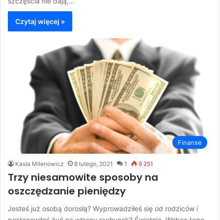
szczęścia nie dają,…
Czytaj więcej »
Finanse
Kasia Milenowicz
8 lutego, 2021
1
9 251
Trzy niesamowite sposoby na
oszczędzanie pieniędzy
Jesteś już osobą dorosłą? Wyprowadziłeś się od rodziców i
postanowiłeś żyć na własny rachunek? Świetnie. Wobec tego