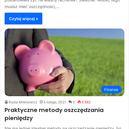
musisz mieć oszczędności,…
Czytaj więcej »
Finanse
Kasia Milenowicz
5 lutego, 2021
0
6 662
Praktyczne metody oszczędzania
pieniędzy
Nie ma jednej idealnej metody na oszczędzanie pieniędzy, bo