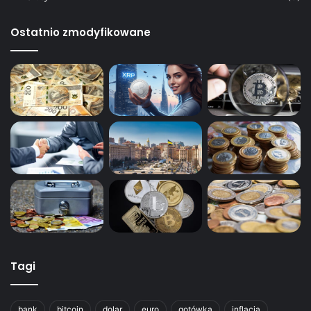
Ostatnio zmodyfikowane
Tagi
bank
bitcoin
dolar
euro
gotówka
inflacja